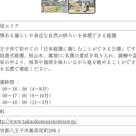
尾エリア
情ある暮らしや身近な自然の移ろいを体感できる庭園
王子市で初めての「日本庭園に親しむことができる公園」です
回遊式庭園、枯山水、露地)に名園の意匠を取り入れ、錦鯉や
家の中より、抹茶や珈琲を味わいながら庭を眺めることができ
を五感で堪能ください。
業時間 ：
：00～18：00（4～8月）
：00～17：00（9～10月）
：00～16：00（11～3月）
料
tp://www.takaokomaginoteien.jp/
京都八王子市裏高尾町268-1