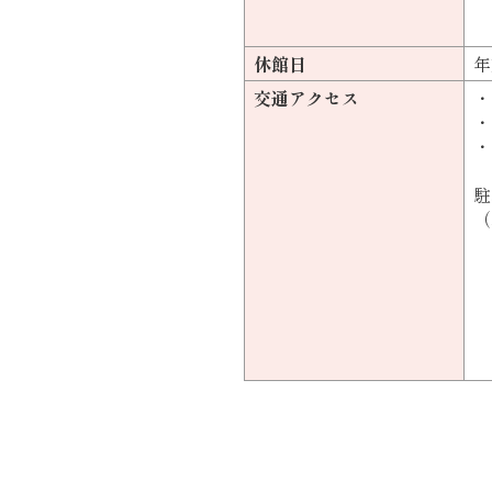
休館日
年
交通アクセス
・
・
・
駐
（
・
・
・
・