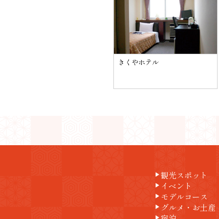
きくやホテル
観光スポット
play_arrow
イベント
play_arrow
モデルコース
play_arrow
グルメ・お土産
play_arrow
宿泊
play_arrow