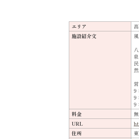
エリア
高
施設紹介文
風
八
泉
民
然
営
9
9
9
料金
無
URL
ht
住所
東