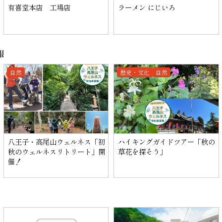
有喜堂本店 工場店
ラーメン にじいろ
報
自然
歴史・文化
自然
八王子・高尾山ウェルネス「初
ハイキングガイドツアー「秋の
秋のウェルネスリトリート」開
草花を探そう」
催！