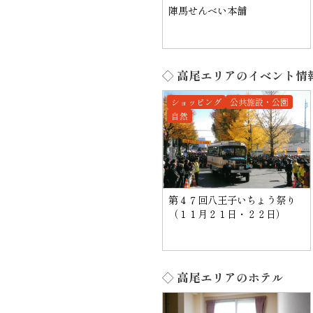
陣馬せんべい本舗
◇ 高尾エリアのイベント情
ショッピング
公共施設・公園
自然
第４７回八王子いちょう祭り
（１１月２１日・２２日）
◇ 高尾エリアのホテル