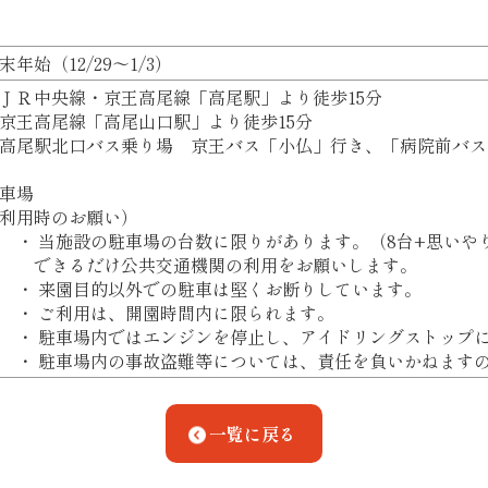
末年始（12/29～1/3）
ＪＲ中央線・京王高尾線「高尾駅」より徒歩15分
京王高尾線「高尾山口駅」より徒歩15分
高尾駅北口バス乗り場 京王バス「小仏」行き、「病院前バ
車場
利用時のお願い）
 当施設の駐車場の台数に限りがあります。（8台+思いやり
できるだけ公共交通機関の利用をお願いします。
 来園目的以外での駐車は堅くお断りしています。
・ ご利用は、開園時間内に限られます。
 駐車場内ではエンジンを停止し、アイドリングストップに
 駐車場内の事故盗難等については、責任を負いかねますの
一覧に戻る