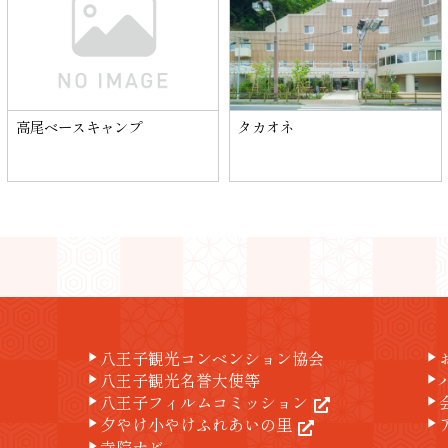
高尾ベースキャンプ
タカオネ
八王子観光コンベンション協会
play_arrow
play_arrow
八王子観光名誉大使等
play_arrow
play_arrow
八王子フィルムコミッション
play_arrow
play_arrow
夕やけ小やけふれあいの里
play_arrow
play_arrow
寺院ナビ
play_arrow