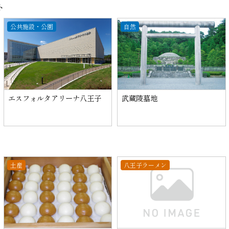
ト
公共施設・公園
自然
エスフォルタアリーナ八王子
武蔵陵墓地
土産
八王子ラーメン