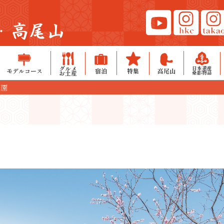
・高尾山
グルメ
日本遺産
モデルコース
宿泊
特集
高尾山
お土産
桑都物語
庭園