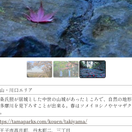
山・川口エリア
条氏照が居城とした中世の山城があったところで、自然の地形
多摩川を見下ろすことが出来る。春はソメイヨシノやヤマザクラお
。
tps://tamaparks.com/kouen/takiyama/
王子市高月町、丹木町二、三丁目