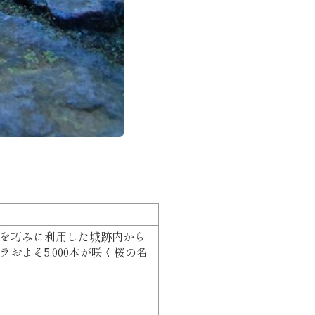
を巧みに利用した城跡内から
よそ5,000本が咲く桜の名