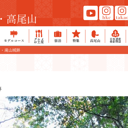
・高尾山
グルメ
日本遺産
モデルコース
宿泊
特集
高尾山
お土産
桑都物語
園・滝山城跡
跡