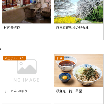
村内美術館
滝ガ原運動場の観桜林
メ
八王子ラーメン
和食
らーめん おゆう
彩食庵 滝山茶屋