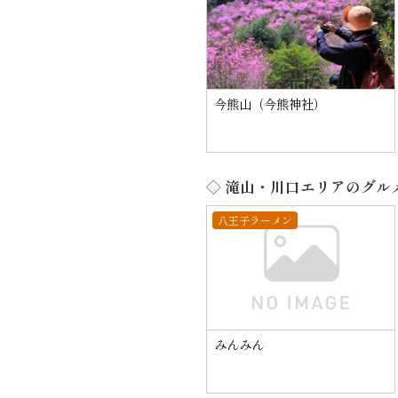
今熊山（今熊神社）
◇ 滝山・川口エリアのグル
八王子ラーメン
みんみん