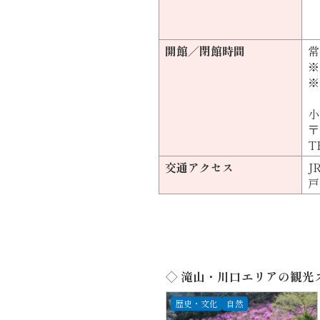
開館／閉館時間
常
※
※
小
〒
TE
交通アクセス
J
戸
◇ 滝山・川口エリアの観光
歴史・文化
自然