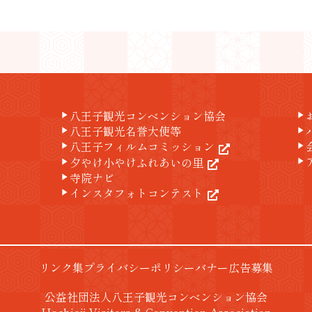
八王子観光コンベンション協会
play_arrow
play_arrow
八王子観光名誉大使等
play_arrow
play_arrow
八王子フィルムコミッション
play_arrow
play_arrow
夕やけ小やけふれあいの里
play_arrow
play_arrow
寺院ナビ
play_arrow
インスタフォトコンテスト
play_arrow
リンク集
プライバシーポリシー
バナー広告募集
公益社団法人八王子観光コンベンション協会