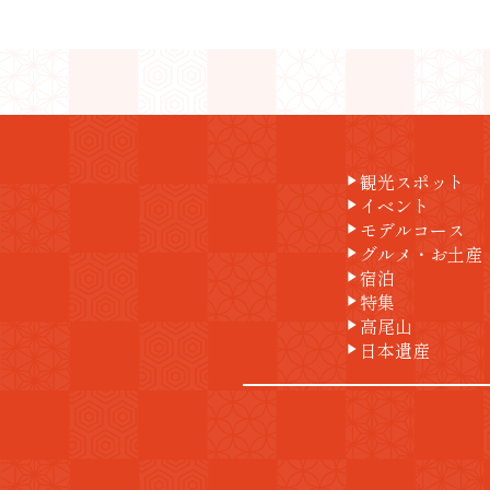
観光スポット
play_arrow
イベント
play_arrow
モデルコース
play_arrow
グルメ・お土産
play_arrow
宿泊
play_arrow
特集
play_arrow
高尾山
play_arrow
日本遺産
play_arrow