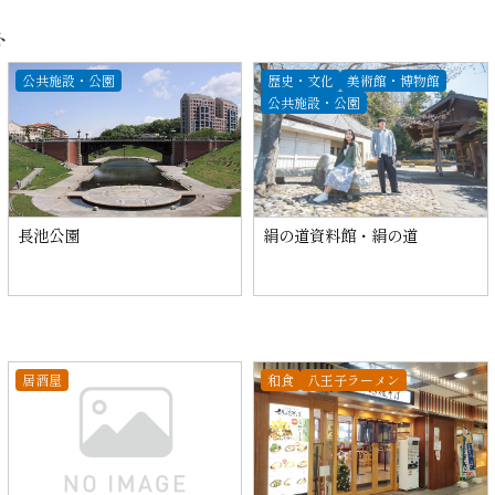
ト
公共施設・公園
歴史・文化
美術館・博物館
公共施設・公園
長池公園
絹の道資料館・絹の道
居酒屋
和食
八王子ラーメン