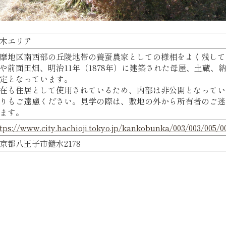
木エリア
摩地区南西部の丘陵地帯の養蚕農家としての様相をよく残して
や前面田畑、明治11年（1878年）に建築された母屋、土蔵、
定となっています。
在も住居として使用されているため、内部は非公開となってい
りもご遠慮ください。見学の際は、敷地の外から所有者のご迷
ます。
tps://www.city.hachioji.tokyo.jp/kankobunka/003/003/005/0
京都八王子市鑓水2178