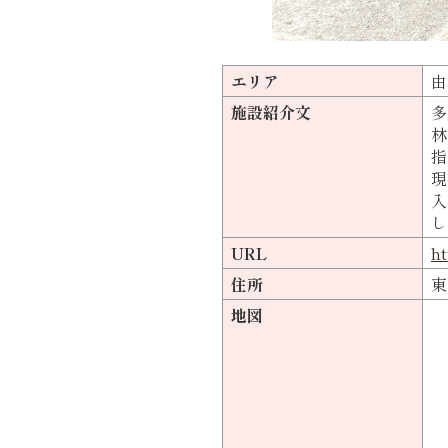
エリア
由
施設紹介文
多
林
指
現
入
し
URL
ht
住所
東
地図