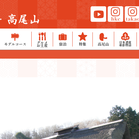
・高尾山
グルメ
日本遺産
モデルコース
宿泊
特集
高尾山
お土産
桑都物語