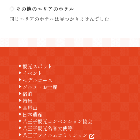
◇ その他のエリアのホテル
同じエリアのホテルは見つかりませんでした。
観光スポット
play_arrow
イベント
play_arrow
モデルコース
play_arrow
グルメ・お土産
play_arrow
宿泊
play_arrow
特集
play_arrow
高尾山
play_arrow
日本遺産
play_arrow
八王子観光コンベンション協会
play_arrow
八王子観光名誉大使等
play_arrow
八王子フィルムコミッション
play_arrow