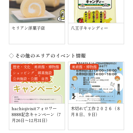
セリアン洋菓子店
八王子キャンディー
◇ その他のエリアのイベント情報
歴史・文化
美術館・博物館
美術館・博物館
ショッピング
娯楽施設
公共施設・公園
自然
hachiojivisitフォロワー
木切れで工作２０２６（８
8888記念キャンペーン（7
月８日、９日）
月26日～12月31日）