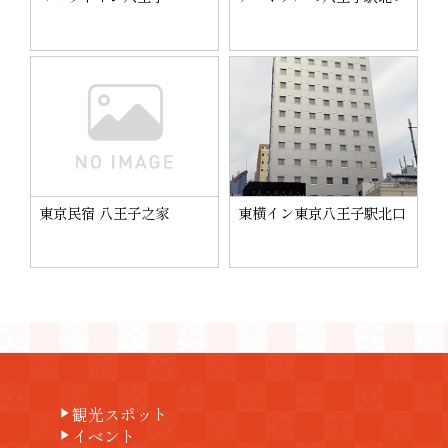
東京民宿 八王子之家
東横イン東京八王子駅北口
観光スポット
play_arrow
イベント
play_arrow