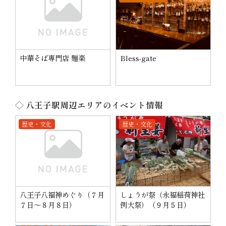
中華そば専門店 麺楽
Bless-gate
◇ 八王子駅周辺エリアのイベント情報
歴史・文化
歴史・文化
八王子八福神めぐり（７月
しょうが祭（永福稲荷神社
７日～８月８日）
例大祭）（９月５日）