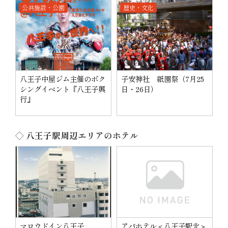
公共施設・公園
歴史・文化
八王子中屋ジム主催のボク
子安神社 祇園祭（7月25
シングイベント『八王子興
日・26日）
行』
◇ 八王子駅周辺エリアのホテル
マロウドイン八王子
アパホテル＜八王子駅北＞