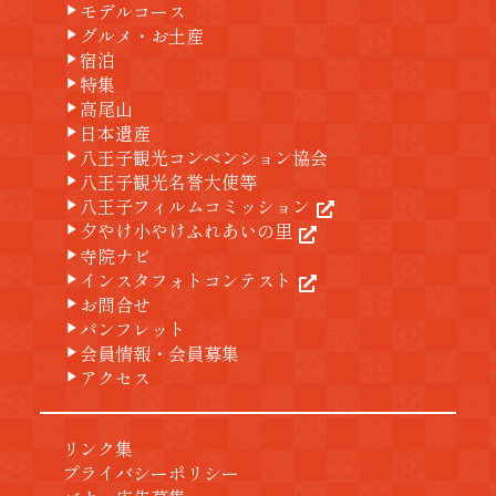
モデルコース
play_arrow
グルメ・お土産
play_arrow
宿泊
play_arrow
特集
play_arrow
高尾山
play_arrow
日本遺産
play_arrow
八王子観光コンベンション協会
play_arrow
八王子観光名誉大使等
play_arrow
八王子フィルムコミッション
play_arrow
夕やけ小やけふれあいの里
play_arrow
寺院ナビ
play_arrow
インスタフォトコンテスト
play_arrow
お問合せ
play_arrow
パンフレット
play_arrow
会員情報・会員募集
play_arrow
アクセス
play_arrow
リンク集
プライバシーポリシー