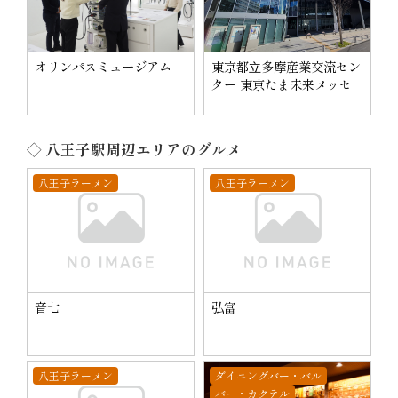
オリンパスミュージアム
東京都⽴多摩産業交流セン
ター 東京たま未来メッセ
◇ 八王子駅周辺エリアのグルメ
八王子ラーメン
八王子ラーメン
音七
弘富
八王子ラーメン
ダイニングバー・バル
バー・カクテル