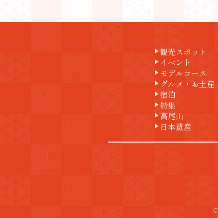
観光スポット
play_arrow
イベント
play_arrow
モデルコース
play_arrow
グルメ・お土産
play_arrow
宿泊
play_arrow
特集
play_arrow
高尾山
play_arrow
日本遺産
play_arrow
C