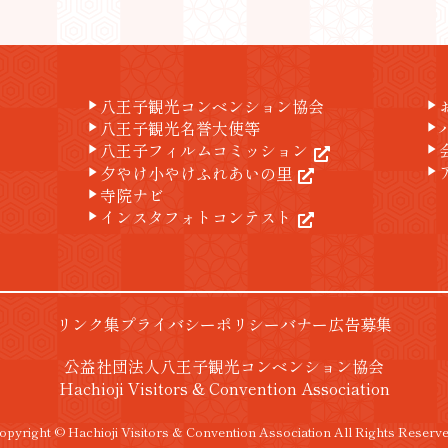
八王子観光コンベンション協会
play_arrow
play_arrow
八王子観光名誉大使等
play_arrow
play_arrow
八王子フィルムコミッション
play_arrow
play_arrow
夕やけ小やけふれあいの里
play_arrow
play_arrow
寺院ナビ
play_arrow
インスタフォトコンテスト
play_arrow
リンク集
プライバシーポリシー
バナー広告募集
公益社団法人八王子観光コンベンション協会
Hachioji Visitors & Convention Association
opyright © Hachioji Visitors & Convention Association All Rights Reserve