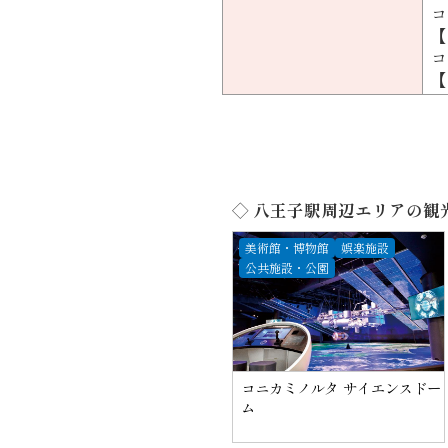
コ
【
コ
【
◇ 八王子駅周辺エリアの観
美術館・博物館
娯楽施設
公共施設・公園
コニカミノルタ サイエンスドー
ム