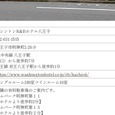
シントンR&Bホテル八王子
2-631-1515
王子市明神町2-26-9
R中央線 八王子駅
口）から徒歩約7分
王線 京王八王子駅から徒歩約1分
tps://www.washingtonhotel.co.jp/rb/hachioji/
ングルルーム240室ツインルーム16室
隣の有料駐車場のご案内です。
ムパーク明神町第１１
ホテルより徒歩約2分】
ムパーク明神町第１５
ホテルより徒歩約２分】