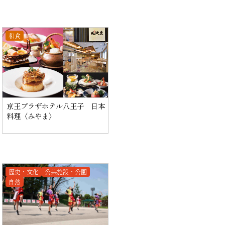
和食
京王プラザホテル八王子 日本
料理〈みやま〉
歴史・文化
公共施設・公園
自然