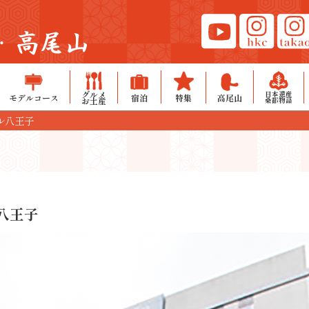
・高尾山
グルメ
日本遺産
モデルコース
宿泊
特集
高尾山
お土産
桑都物語
ル八王子
八王子