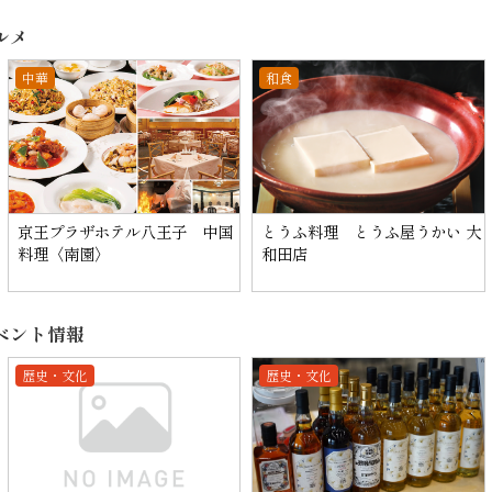
ルメ
中華
和食
京王プラザホテル八王子 中国
とうふ料理 とうふ屋うかい 大
料理〈南園〉
和田店
ベント情報
歴史・文化
歴史・文化