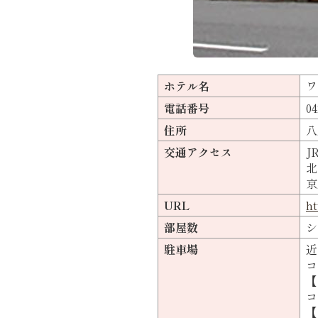
ホテル名
ワ
電話番号
04
住所
八
交通アクセス
J
北
京
URL
ht
部屋数
シ
駐車場
近
コ
【
コ
【