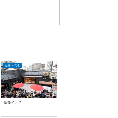
歴史・文化
桑都テラス