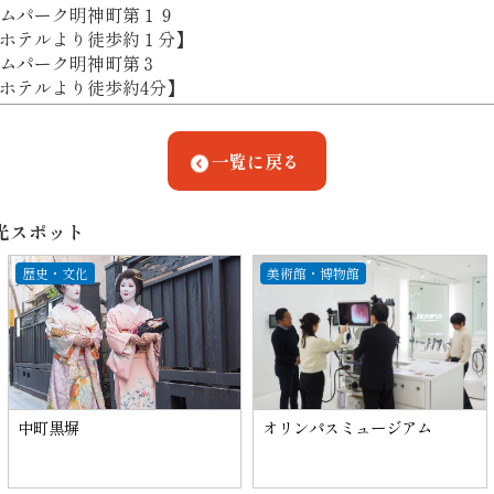
ムパーク明神町第１９
ホテルより徒歩約１分】
ムパーク明神町第３
ホテルより徒歩約4分】
一覧に戻る
光スポット
歴史・文化
美術館・博物館
中町黒塀
オリンパスミュージアム