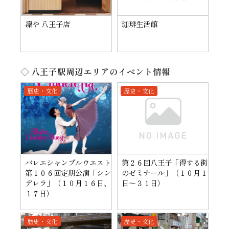
凜や 八王子店
珈琲生活館
◇ 八王子駅周辺エリアのイベント情報
歴史・文化
歴史・文化
バレエシャンブルウエスト
第２６回八王子「得する街
第１０６回定期公演「シン
のゼミナール」（１０月１
デレラ」（１０月１６日、
日～３１日）
１７日）
歴史・文化
歴史・文化