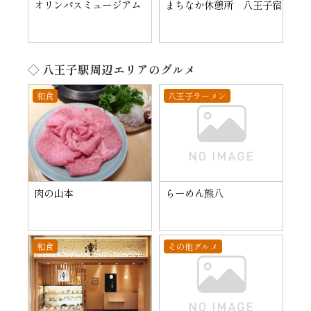
オリンパスミュージアム
まちなか休憩所 八王子宿
◇ 八王子駅周辺エリアのグルメ
和食
八王子ラーメン
肉の山本
らーめん熊八
和食
その他グルメ