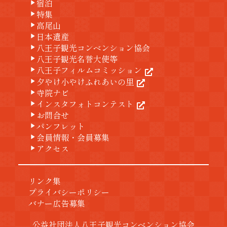
宿泊
play_arrow
特集
play_arrow
高尾山
play_arrow
日本遺産
play_arrow
八王子観光コンベンション協会
play_arrow
八王子観光名誉大使等
play_arrow
八王子フィルムコミッション
play_arrow
夕やけ小やけふれあいの里
play_arrow
寺院ナビ
play_arrow
インスタフォトコンテスト
play_arrow
お問合せ
play_arrow
パンフレット
play_arrow
会員情報・会員募集
play_arrow
アクセス
play_arrow
リンク集
プライバシーポリシー
バナー広告募集
公益社団法人八王子観光コンベンション協会