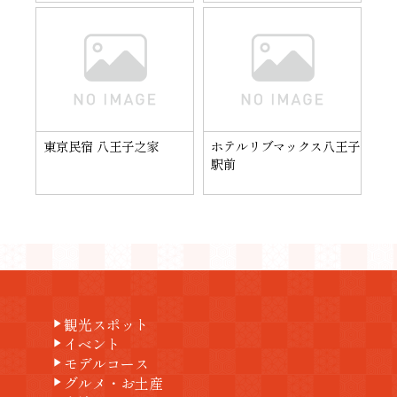
東京民宿 八王子之家
ホテルリブマックス八王子
駅前
観光スポット
play_arrow
イベント
play_arrow
モデルコース
play_arrow
グルメ・お土産
play_arrow