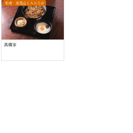
和食
高尾山とろろそば
髙橋家