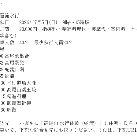
。
琶滝水行
催日 2026年7月5日(日) 9時～15時頃
加費 20,000円（指導料・精進料理代・護摩代・案内料・
等含む）
集人数 40名 最少催行人員20名
程
:00 高尾駅集合
:32 高尾駅発
:39 蛇滝口着
:55 蛇滝
0:30 水行道場入瀧
3:00 髙尾山薬王院
3:15 精進料理
4:00 御護摩祈祷
4:30 解散
込先 ハガキに「高尾山 水行体験（蛇滝）」と住所・氏名
書いて、下記お問合せ先にお送りください。または、下記UR