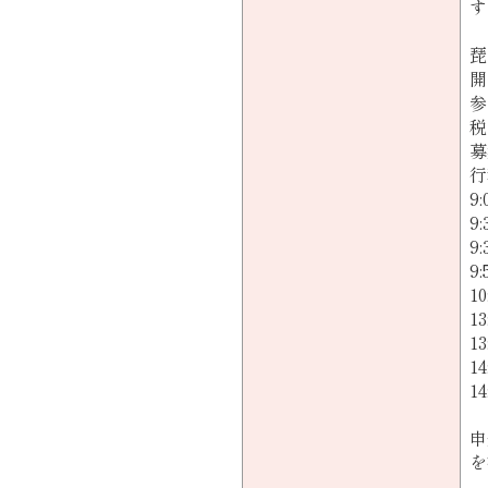
す
琵
開
参
税
募
行
9
9
9
9
1
1
1
1
1
申
を