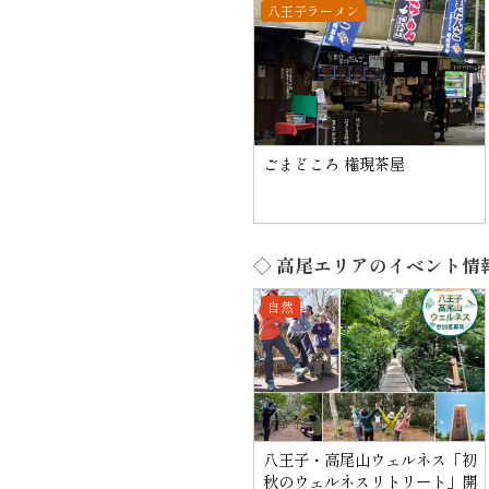
八王子ラーメン
ごまどころ 権現茶屋
◇ 高尾エリアのイベント情
自然
八王子・高尾山ウェルネス「初
秋のウェルネスリトリート」開