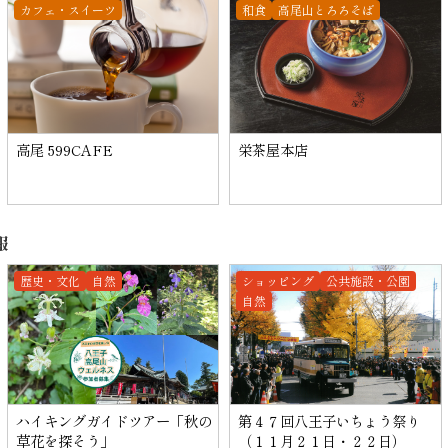
カフェ・スイーツ
和食
高尾山とろろそば
高尾 599CAFE
栄茶屋本店
報
歴史・文化
自然
ショッピング
公共施設・公園
自然
ハイキングガイドツアー「秋の
第４７回八王子いちょう祭り
草花を探そう」
（１１月２１日・２２日）