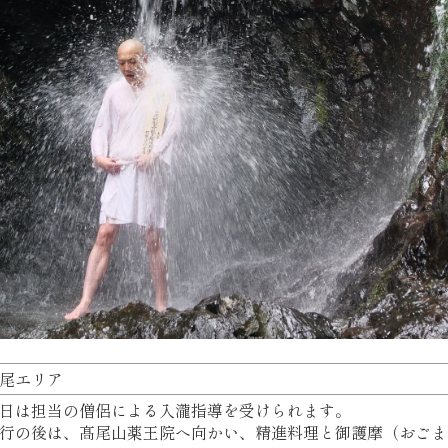
尾エリア
日は担当の僧侶による入瀧指導を受けられます。
行の後は、髙尾山薬王院へ向かい、精進料理と御護摩（おごま