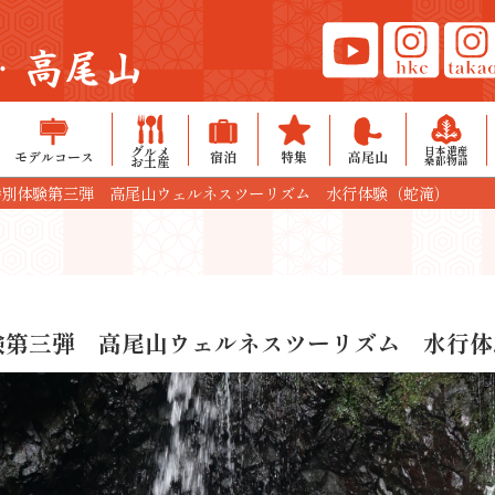
・高尾山
グルメ
日本遺産
モデルコース
宿泊
特集
高尾山
お土産
桑都物語
特別体験第三弾 高尾山ウェルネスツーリズム 水行体験（蛇滝）
験第三弾 高尾山ウェルネスツーリズム 水行体