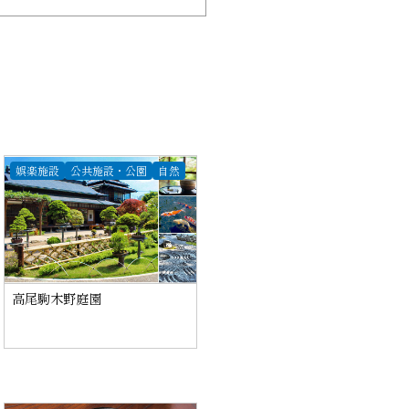
娯楽施設
公共施設・公園
自然
高尾駒木野庭園