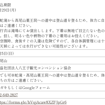
込期限
月29日(月)
蛇滝から髙尾山薬王院への道中は登山道を登るため、体力に自
はご遠慮ください。
行衣は滝場にてお貸出しします。下着は無地で目立たない色の
。但し、明るい色や柄物の下着のご着用はお控えください。
空腹時、食後すぐの入瀧は危険ですので、各自体調管理には十
天候によっては水行ができない可能性がございます。
月5日(日)
尾山
益社団法人八王子観光コンベンション協会
でも可※蛇滝・髙尾山薬王院への道中は登山道を登るため、体
ちの方はご遠慮ください。
ガキもしくはGoogleフォーム
2-649-2827
ttps://forms.gle/hVqjAcaw8XZFJpGr6