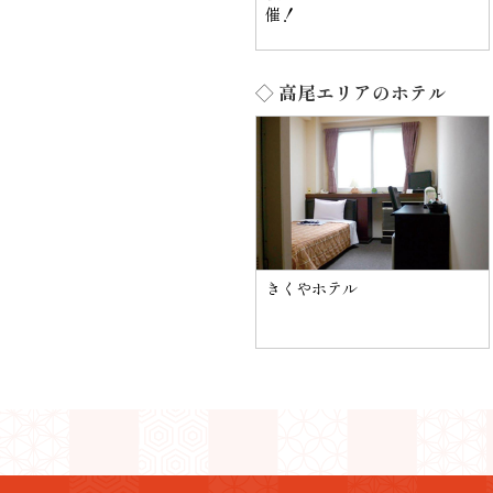
催！
◇ 高尾エリアのホテル
きくやホテル