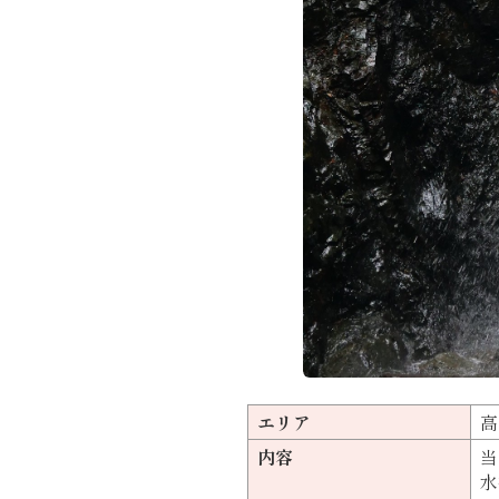
エリア
高
内容
当
水