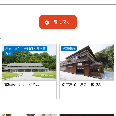
一覧に戻る
ト
歴史・文化
美術館・博物館
娯楽施設
自然
高尾599ミュージアム
京王高尾山温泉 極楽湯