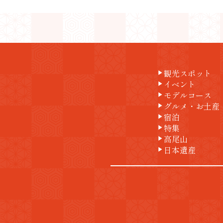
観光スポット
play_arrow
イベント
play_arrow
モデルコース
play_arrow
グルメ・お土産
play_arrow
宿泊
play_arrow
特集
play_arrow
高尾山
play_arrow
日本遺産
play_arrow