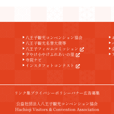
八王子観光コンベンション協会
play_arrow
play_arrow
八王子観光名誉大使等
play_arrow
play_arrow
八王子フィルムコミッション
play_arrow
play_arrow
夕やけ小やけふれあいの里
play_arrow
play_arrow
寺院ナビ
play_arrow
インスタフォトコンテスト
play_arrow
リンク集
プライバシーポリシー
バナー広告募集
公益社団法人八王子観光コンベンション協会
Hachioji Visitors & Convention Association