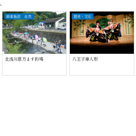
ト
娯楽施設
自然
歴史・文化
北浅川恩方ます釣場
八王子車人形