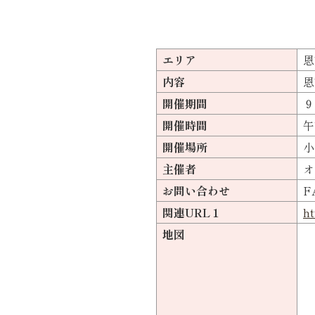
エリア
恩
内容
恩
開催期間
９
開催時間
午
開催場所
小
主催者
オ
お問い合わせ
F
関連URL１
ht
地図