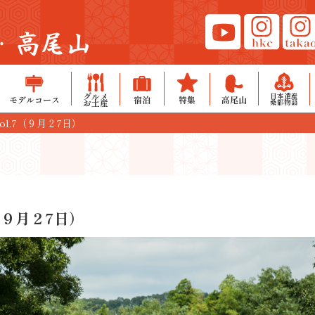
・高尾山
グルメ
日本遺産
モデルコース
宿泊
特集
高尾山
お土産
桑都物語
ol.7（９月２7日）
7（９月２7日）