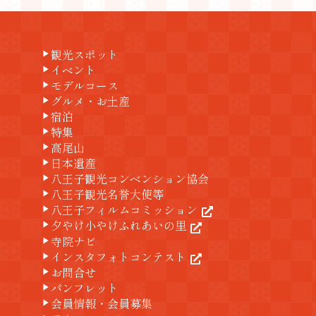
観光スポット
play_arrow
イベント
play_arrow
モデルコース
play_arrow
グルメ・お土産
play_arrow
宿泊
play_arrow
特集
play_arrow
高尾山
play_arrow
日本遺産
play_arrow
八王子観光コンベンション協会
play_arrow
八王子観光名誉大使等
play_arrow
八王子フィルムコミッション
play_arrow
夕やけ小やけふれあいの里
play_arrow
寺院ナビ
play_arrow
インスタフォトコンテスト
play_arrow
お問合せ
play_arrow
パンフレット
play_arrow
会員情報・会員募集
play_arrow