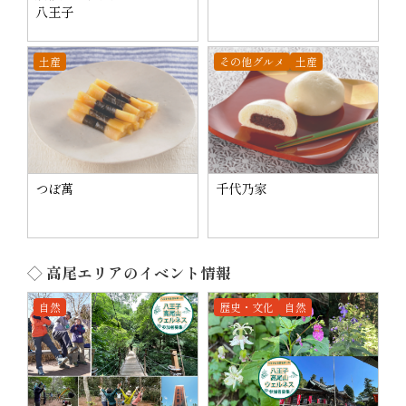
八王子
土産
その他グルメ
土産
つぼ萬
千代乃家
◇ 高尾エリアのイベント情報
自然
歴史・文化
自然