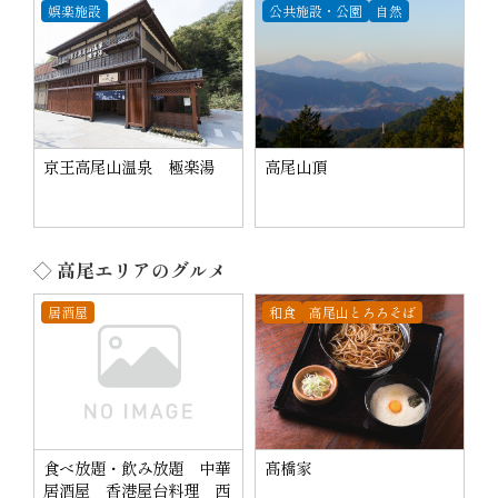
娯楽施設
公共施設・公園
自然
京王高尾山温泉 極楽湯
高尾山頂
◇ 高尾エリアのグルメ
居酒屋
和食
高尾山とろろそば
食べ放題・飲み放題 中華
髙橋家
居酒屋 香港屋台料理 西