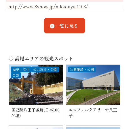
http://www.8show.jp/nikkouya.1103/
一覧に戻る
◇ 高尾エリアの観光スポット
歴史・文化
公共施設・公園
公共施設・公園
自然
国史跡八王子城跡(日本100
エスフォルタアリーナ八王
名城)
子