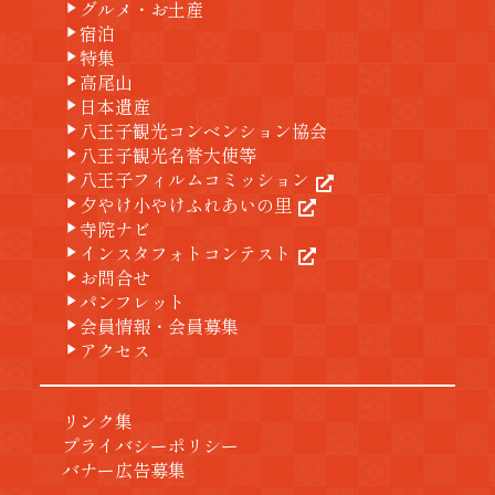
グルメ・お土産
play_arrow
宿泊
play_arrow
特集
play_arrow
高尾山
play_arrow
日本遺産
play_arrow
八王子観光コンベンション協会
play_arrow
八王子観光名誉大使等
play_arrow
八王子フィルムコミッション
play_arrow
夕やけ小やけふれあいの里
play_arrow
寺院ナビ
play_arrow
インスタフォトコンテスト
play_arrow
お問合せ
play_arrow
パンフレット
play_arrow
会員情報・会員募集
play_arrow
アクセス
play_arrow
リンク集
プライバシーポリシー
バナー広告募集