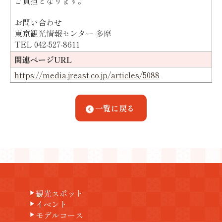
ご負担となります。
お問い合わせ
東京観光情報センター 多摩
TEL 042-527-8611
関連ページURL
https://media.jreast.co.jp/articles/5088
一覧に戻る
観光スポット
play_arrow
イベント
play_arrow
モデルコース
play_arrow