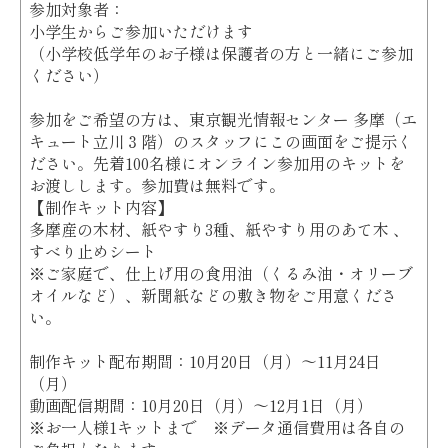
参加対象者：
小学生からご参加いただけます
（小学校低学年のお子様は保護者の方と一緒にご参加
ください）
参加をご希望の方は、東京観光情報センター 多摩（エ
キュート立川３階）のスタッフにこの画面をご提示く
ださい。先着100名様にオンライン参加用のキットを
お渡しします。参加費は無料です。
【制作キット内容】
多摩産の木材、紙やすり3種、紙やすり用のあて木 、
すべり止めシート
※ご家庭で、仕上げ用の食用油（くるみ油・オリーブ
オイルなど）、新聞紙などの敷き物をご用意くださ
い。
制作キット配布期間：10月20日（月）～11月24日
（月）
動画配信期間：10月20日（月）～12月1日（月）
※お一人様1キットまで ※データ通信費用は各自の