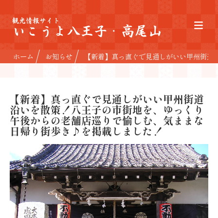
観光情報サイト
いこうよ八王子・高尾山
ホーム
お知らせ
【新着】真っ直ぐで見通しがいい甲州街道
【新着】真っ直ぐで見通しがいい甲州街道
沿いを散策！八王子の市街地を、ゆっくり
午後からの老舗店巡りで愉しむ、気ままな
日帰り街歩き♪を掲載しました！