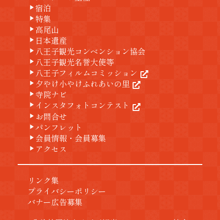
宿泊
play_arrow
特集
play_arrow
高尾山
play_arrow
日本遺産
play_arrow
八王子観光コンベンション協会
play_arrow
八王子観光名誉大使等
play_arrow
八王子フィルムコミッション
play_arrow
夕やけ小やけふれあいの里
play_arrow
寺院ナビ
play_arrow
インスタフォトコンテスト
play_arrow
お問合せ
play_arrow
パンフレット
play_arrow
会員情報・会員募集
play_arrow
アクセス
play_arrow
リンク集
プライバシーポリシー
バナー広告募集