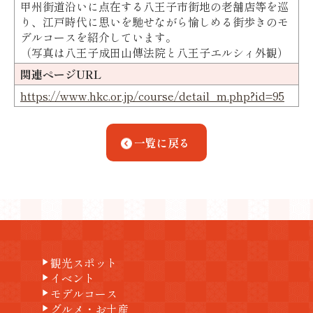
甲州街道沿いに点在する八王子市街地の老舗店等を巡
り、江戸時代に思いを馳せながら愉しめる街歩きのモ
デルコースを紹介しています。
（写真は八王子成田山傳法院と八王子エルシィ外観）
関連ページURL
https://www.hkc.or.jp/course/detail_m.php?id=95
一覧に戻る
観光スポット
play_arrow
イベント
play_arrow
モデルコース
play_arrow
グルメ・お土産
play_arrow