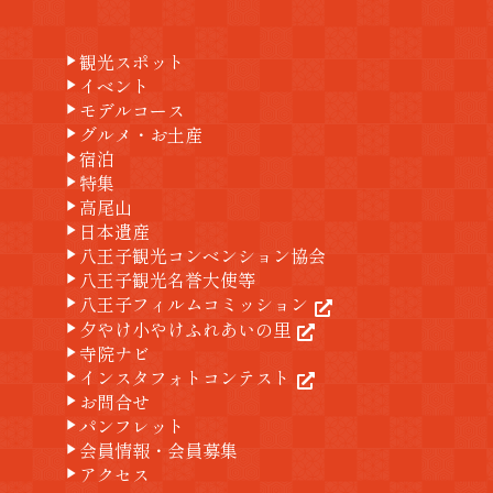
観光スポット
play_arrow
イベント
play_arrow
モデルコース
play_arrow
グルメ・お土産
play_arrow
宿泊
play_arrow
特集
play_arrow
高尾山
play_arrow
日本遺産
play_arrow
八王子観光コンベンション協会
play_arrow
八王子観光名誉大使等
play_arrow
八王子フィルムコミッション
play_arrow
夕やけ小やけふれあいの里
play_arrow
寺院ナビ
play_arrow
インスタフォトコンテスト
play_arrow
お問合せ
play_arrow
パンフレット
play_arrow
会員情報・会員募集
play_arrow
アクセス
play_arrow