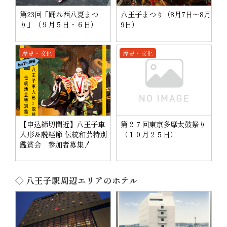
第23回「踊れ西八夏まつ
八王子まつり（8月7日～8月
り」（９月５日・６日）
9日）
歴史・文化
歴史・文化
【申込締切間近】八王子車
第２７回東京多摩太鼓祭り
人形＆説経節 伝統和芸特別
（１０月２５日）
鑑賞会 参加者募集！
◇ 八王子駅周辺エリアのホテル