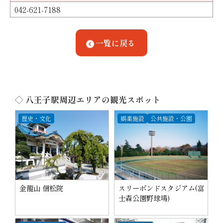
042-621-7188
一覧に戻る
◇ 八王子駅周辺エリアの観光スポット
歴史・文化
娯楽施設
公共施設・公園
金龍山 信松院
スリーボンドスタジアム(富
士森公園野球場)