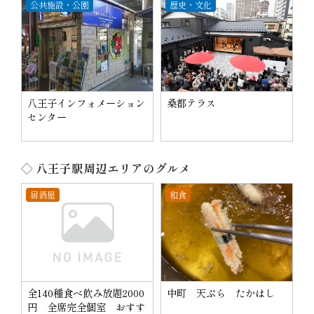
公共施設・公園
歴史・文化
八王子インフォメーション
桑都テラス
センター
◇ 八王子駅周辺エリアのグルメ
居酒屋
和食
全140種食べ飲み放題2000
中町 天ぷら たかはし
円 全席完全個室 おすす